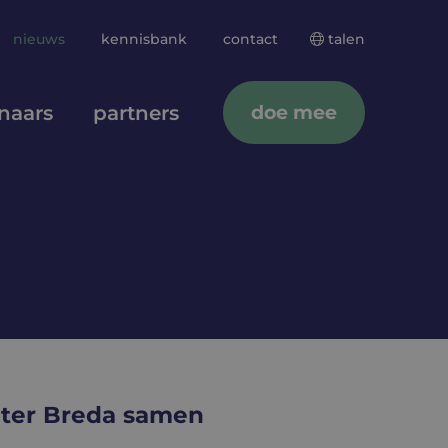
nieuws
kennisbank
contact
talen
naars
partners
doe mee
Translate
beter Breda samen