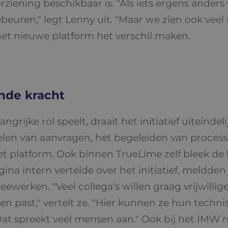
rziening beschikbaar is. "Als iets ergens ander
beuren," legt Lenny uit. "Maar we zien ook veel 
 het nieuwe platform het verschil maken.
vende kracht
rijke rol speelt, draait het initiatief uiteindel
elen van aanvragen, het begeleiden van proces
et platform. Ook binnen TrueLime zelf bleek d
gina intern vertelde over het initiatief, meldd
werken. "Veel collega's willen graag vrijwilli
 hen past," vertelt ze. "Hier kunnen ze hun techn
at spreekt veel mensen aan." Ook bij het IMW re