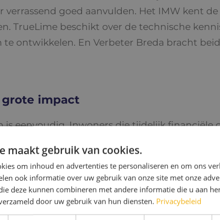
aar verrassend goed aanvulden. Het IMW kent de
. TrueLime beschikt over de technische kennis
m te ontwikkelen. En Verbeter Breda bracht beid
 grote impact
 is eenvoudig. Inwoners die tijdelijk financiël
g indienen voor een concreet doel. Denk aan ee
e maakt gebruik van cookies.
 opleiding of een andere uitgave die nergens an
kies om inhoud en advertenties te personaliseren en om ons ver
e iets willen betekenen voor een stadsgenoot 
len ook informatie over uw gebruik van onze site met onze adver
die hulpvraag. "Het moet zo laagdrempelig moge
 die deze kunnen combineren met andere informatie die u aan hen
n verzameld door uw gebruik van hun diensten.
Privacybeleid
ze maand vijftig euro over en wil die daarmee
gaat nadrukkelijk niet om leningen of ingewikk