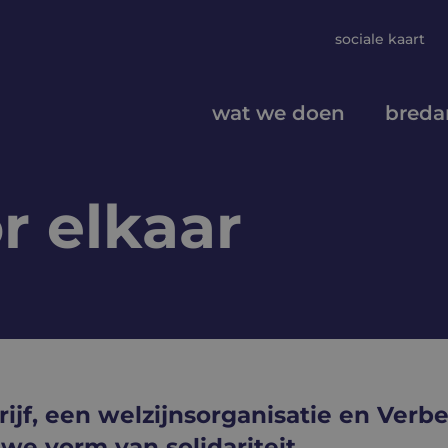
sociale kaart
wat we doen
breda
r elkaar
ijf, een welzijnsorganisatie en Ver
e vorm van solidariteit