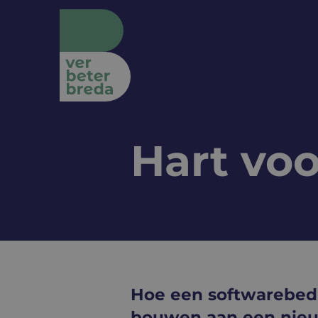
Hart voo
Hoe een softwarebedr
bouwen aan een nieuw