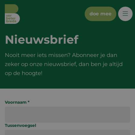
doe mee
Nieuwsbrief
wat we doen
bredanaars
Nooit meer iets missen? Abonneer je dan
zeker op onze nieuwsbrief, dan ben je altijd
partners
op de hoogte!
doe mee
Voornaam *
sociale kaart
Tussenvoegsel
nieuws