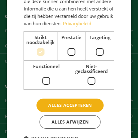
die deze kunnen combineren met andere
informatie die u aan hen heeft verstrekt of
die zij hebben verzameld door uw gebruik
Over ons
van hun diensten.
Privacybeleid
Ons team
Strikt
Prestatie
Targeting
noodzakelijk
Ons bestuur
Contact
Functioneel
Niet-
geclassificeerd
Wat we doen
Het Pact van Breda
ALLES ACCEPTEREN
Resultaten
ALLES AFWIJZEN
Partners