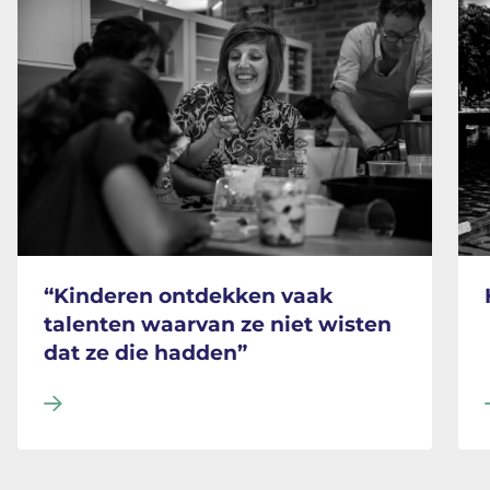
“Kinderen ontdekken vaak talenten waarvan ze niet wi
Hart 
“Kinderen ontdekken vaak
talenten waarvan ze niet wisten
dat ze die hadden”