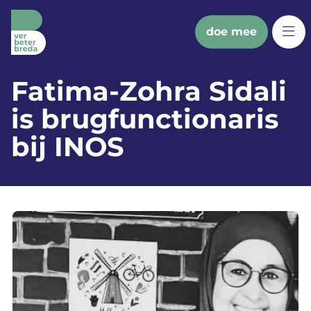
doe mee
Fatima-Zohra Sidali
wat we doen
is brugfunctionaris
bredanaars
bij INOS
partners
doe mee
sociale kaart
nieuws