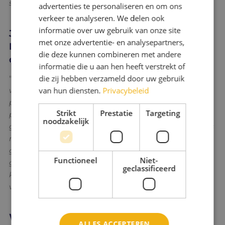
structurele verandering
."
advertenties te personaliseren en om ons
verkeer te analyseren. We delen ook
informatie over uw gebruik van onze site
Je bent ook betrokken bij de Verbeter
met onze advertentie- en analysepartners,
Breda Academie. Wat is het doel
die deze kunnen combineren met andere
daarvan?
informatie die u aan hen heeft verstrekt of
die zij hebben verzameld door uw gebruik
"
De academie is een manier om moeilijke gesprekken
van hun diensten.
Privacybeleid
wél te voeren. Het idee is dat bewoners hun
perspectief delen, gevolgd door een expert die het
Strikt
Prestatie
Targeting
probleem wetenschappelijk onderbouwt. Vervolgens
noodzakelijk
gaan de deelnemers met elkaar in gesprek. Het doel is
niet alleen bewustwording, maar ook
gedragsverandering: dat mensen vertrekken met het
Functioneel
Niet-
gevoel dat ze hier zelf iets in te doen hebben. We
geclassificeerd
kunnen niet blijven steken in ‘oh, interessant’ en
vervolgens doorgaan alsof er niets is gebeurd.
"
Wat zou je binnen Verbeter Breda nog
ALLES ACCEPTEREN