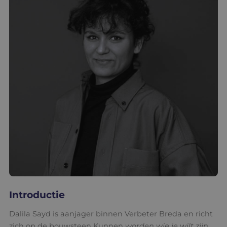
kennisbank
contact
Translate
Introductie
Dalila Sayd is aanjager binnen Verbeter Breda en richt
zich op de bouwsteen Kunnen
worden wie je wilt zijn
.