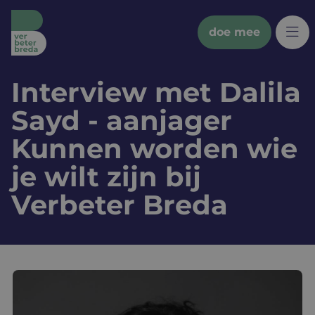
doe mee
Interview met Dalila
wat we doen
Sayd - aanjager
bredanaars
Kunnen worden wie
je wilt zijn bij
partners
Verbeter Breda
doe mee
sociale kaart
nieuws