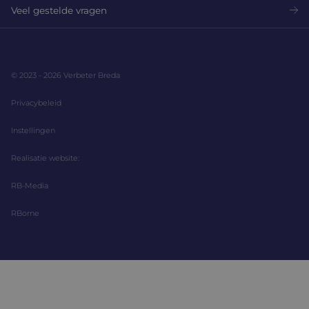
Veel gestelde vragen
© 2023 - 2026 Verbeter Breda
Privacybeleid
Instellingen
Realisatie website:
RB-Media
RBorne