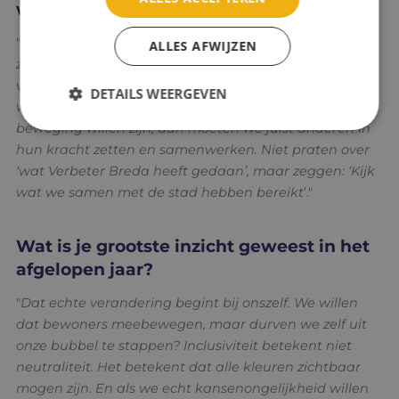
willen veranderen?
"
We moeten als beweging ervoor waken dat we niet
ALLES AFWIJZEN
zelf een traditionele organisatie worden. Ik zie nog te
vaak dat organisaties elkaar af proberen te troeven in
DETAILS WEERGEVEN
wie ergens de credits voor krijgt. Maar als we echt een
beweging willen zijn, dan moeten we juist anderen in
hun kracht zetten en samenwerken. Niet praten over
‘wat Verbeter Breda heeft gedaan’, maar zeggen: ‘Kijk
wat we samen met de stad hebben bereikt
’."
Wat is je grootste inzicht geweest in het
afgelopen jaar?
"
Dat echte verandering begint bij onszelf. We willen
dat bewoners meebewegen, maar durven we zelf uit
onze bubbel te stappen? Inclusiviteit betekent niet
neutraliteit. Het betekent dat alle kleuren zichtbaar
mogen zijn. En als we echt kansenongelijkheid willen