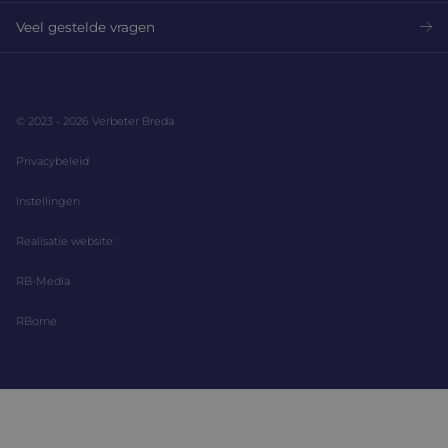
Veel gestelde vragen
© 2023 - 2026 Verbeter Breda
Privacybeleid
Instellingen
Realisatie website:
RB-Media
RBorne