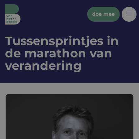
doe mee
Tussensprintjes in
wat we doen
de marathon van
bredanaars
verandering
partners
doe mee
sociale kaart
nieuws