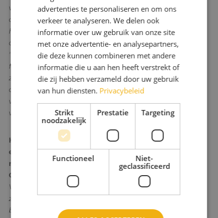
varen we op gevoel en overtuiging, terwijl we meer
advertenties te personaliseren en om ons
concrete doelen en meetbare resultaten nodig
verkeer te analyseren. We delen ook
hebben. In 2025 willen we dit verbeteren en nog
informatie over uw gebruik van onze site
duidelijker maken waar we naartoe werken."
met onze advertentie- en analysepartners,
"Daarnaast blijven er structurele uitdagingen rondom
die deze kunnen combineren met andere
financiering en duurzaamheid van projecten. Hoe
informatie die u aan hen heeft verstrekt of
zorgen we ervoor dat succesvolle interventies niet
die zij hebben verzameld door uw gebruik
afhankelijk blijven van tijdelijke subsidies, maar echt
van hun diensten.
Privacybeleid
verankerd worden in het reguliere beleid? Dat is een
Strikt
Prestatie
Targeting
vraag die we in 2025 beter moeten beantwoorden."
noodzakelijk
Hoe zie je de rol van Verbeter Breda in de toekomst,
en welke lessen uit 2024 neem je mee om die visie te
Functioneel
Niet-
realiseren?
geclassificeerd
Coen Michel:
"De kern van de toekomstvisie van
Verbeter Breda is het sluiten van concrete deals. We
zijn goed in ideeën en visies, maar we moeten nog
beter worden in het maken van meetbare afspraken