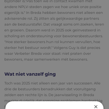
bijzonder is."Pas toen we in contact kwamen met
andere NPLV-steden zagen we hoe uniek onze positie
eigenlijk is." In Breda hebben bewoners niet alleen een
adviserende rol. Zij zitten als gelijkwaardige partners
aan de bestuurstafel. Dat vraagt soms om zoeken, leren
en groeien. Daarom werd in 2025 ook geïnvesteerd in
scholing en ondersteuning voor bewonersbestuurders.
"Hoe sterker bewoners hun rol kunnen vervullen, hoe
sterker het bestuur wordt." Volgens Guy is dat precies
waar Verbeter Breda voor staat: niet praten óver
bewoners, maar samenwerken mét bewoners.
Wat niet vanzelf ging
Toch was 2025 niet alleen een jaar van successen. Alle
drie de bestuurders benadrukken dat vooruitgang
zelden een rechte lijn is. De jaarwisseling in Breda
maakte duidelijk dat sommige problemen hardnekkig
×
blijven. Ondanks alle inspanningen vonden rond Oud