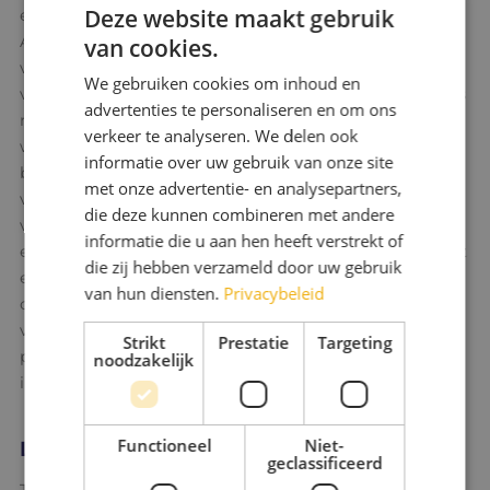
Deze website maakt gebruik
en Nieuw opnieuw ongeregeldheden plaats. Volgens
Arjen laat dat zien hoe complex maatschapp elijke
van cookies.
vraagstukken zijn."Er is een groep mensen die bewust
We gebruiken cookies om inhoud en
verkeerde keuzes maakt. Tegelijkertijd zie je ook steeds
advertenties te personaliseren en om ons
meer bewoners die opstaan en zeggen: dit is niet de
verkeer te analyseren. We delen ook
wijk die wij willen zijn." Nicole ziet daarnaast een
informatie over uw gebruik van onze site
bredere uitdaging. Verbeter Breda wil een beweging
met onze advertentie- en analysepartners,
van verbinding zijn in een samenleving waarin
die deze kunnen combineren met andere
verbinding steeds vaker onder druk staat. "We leven in
informatie die u aan hen heeft verstrekt of
een tijd waarin angst soms de overhand krijgt. Dan lijkt
die zij hebben verzameld door uw gebruik
een boodschap van inclusie, kansen en samen
van hun diensten.
Privacybeleid
optrekken soms bijna een tegengeluid." Juist daarom
vindt zij het belangrijk om hoopvol te blijven. Niet door
Strikt
Prestatie
Targeting
problemen te ontkennen, maar door te blijven
noodzakelijk
investeren in samenwerking.
Functioneel
Niet-
Lef om het anders te doen
geclassificeerd