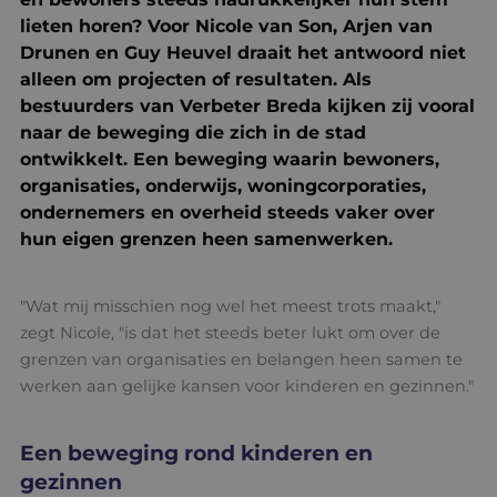
lieten horen?
Voor Nicole van Son, Arjen van
Drunen en Guy Heuvel draait het antwoord niet
alleen om projecten of resultaten. Als
bestuurders van Verbeter Breda kijken zij vooral
naar de beweging die zich in de stad
ontwikkelt. Een beweging waarin bewoners,
organisaties, onderwijs, woningcorporaties,
ondernemers en overheid steeds vaker over
hun eigen grenzen heen samenwerken.
"Wat mij misschien nog wel het meest trots maakt,"
zegt Nicole, "is dat het steeds beter lukt om over de
grenzen van organisaties en belangen heen samen te
werken aan gelijke kansen voor kinderen en gezinnen."
Een beweging rond kinderen en
gezinnen