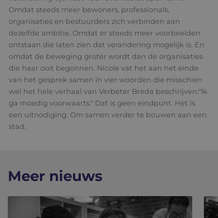
Omdat steeds meer bewoners, professionals,
organisaties en bestuurders zich verbinden aan
dezelfde ambitie. Omdat er steeds meer voorbeelden
ontstaan die laten zien dat verandering mogelijk is. En
omdat de beweging groter wordt dan de organisaties
die haar ooit begonnen. Nicole vat het aan het einde
van het gesprek samen in vier woorden die misschien
wel het hele verhaal van Verbeter Breda beschrijven:"Ik
ga moedig voorwaarts." Dat is geen eindpunt. Het is
een uitnodiging. Om samen verder te bouwen aan een
stad.
Meer nieuws
“Kinderen ontdekken vaak talenten waarvan ze niet wi
Hart 